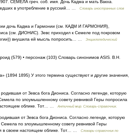
1907. СЕМЕЛА греч. соб. имя. Дочь Кадма и мать Вакха.
шедших в употребление в русский… …
Словарь иностранных слов
ии дочь Кадма и Гармонии (см. КАДМ И ГАРМОНИЯ),
ниса (см. ДИОНИС). Зевс приходил к Семеле под покровом
ологии)) внушила ей мысль попросить… …
Энциклопедический
ероид (579) • персонаж (103) Словарь синонимов ASIS. В.Н.
 (1894 1895) У этого термина существуют и другие значения,
одившая от Зевса бога Диониса. Согласно легенде, которую
, Семела по злоумышленному совету ревнивой Геры попросила
 настоящем облике. Тот… …
Античный мир. Словарь-справочник.
одившая от Зевса бога Диониса. Согласно легенде, которую
, Семела по злоумышленному совету ревнивой Геры
ся в своем настоящем облике. Тот… …
Cловарь-справочник по