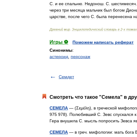
С
.
и
ее
спальню
.
Недонош
.
С
.
шестимесяч
через
три
месяца
мальчик
был
богом
Дион
царстве
,
после
чего
С
.
была
перенесена
н
Древний
мир
.
Энциклопедический
словарь
в
2
-
х
томах
Игры ⚽
Поможем написать реферат
Синонимы
:
астероид
,
персонаж
Семдет
Смотреть что такое "Семела" в дру
СЕМЕЛА
— (Σεμέλη), в греческой мифолог
975 978). Полюбивший С. Зевс спускался 
Гера внушила С. мысль попросить Зевса 
СЕМЕЛА
— в греч. мифологии: мать бога 