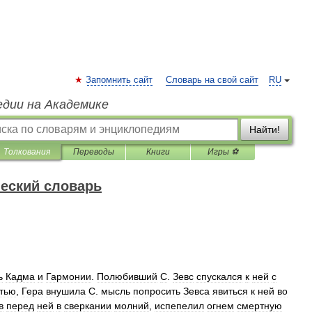
Запомнить сайт
Словарь на свой сайт
RU
едии на Академике
Найти!
Толкования
Переводы
Книги
Игры ⚽
еский словарь
ь
Кадма
и
Гармонии
.
Полюбивший
С
.
Зевс
спускался
к
ней
с
тью
,
Гера
внушила
С
.
мысль
попросить
Зевса
явиться
к
ней
во
в
перед
ней
в
сверкании
молний
,
испепелил
огнем
смертную