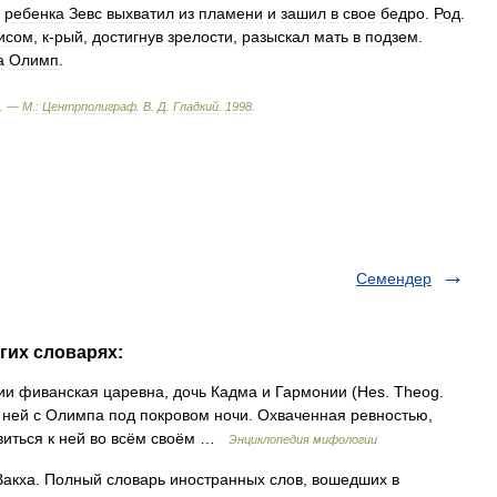
.
ребенка
Зевс
выхватил
из
пламени
и
зашил
в
свое
бедро
.
Род
.
исом
,
к
-
рый
,
достигнув
зрелости
,
разыскал
мать
в
подзем
.
а
Олимп
.
. —
М
.
:
Центрполиграф
.
В
.
Д
.
Гладкий
.
1998
.
Семендер
гих словарях:
ии фиванская царевна, дочь Кадма и Гармонии (Hes. Theog.
к ней с Олимпа под покровом ночи. Охваченная ревностью,
явиться к ней во всём своём …
Энциклопедия мифологии
Вакха. Полный словарь иностранных слов, вошедших в