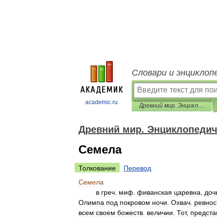
Словари и энциклоп
academic.ru
Древний мир. Энциклопедический словарь
Древний мир. Энциклопедич
Семела
Толкование
Перевод
Семела
в
греч
.
миф
.
фиванская
царевна
,
доч
Олимпа
под
покровом
ночи
.
Охвач
.
ревнос
всем
своем
божеств
.
величии
.
Тот
,
предста