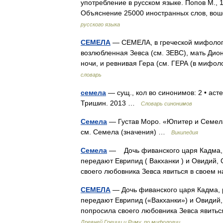
употребление в русском языке. Попов М., 
Объяснение 25000 иностранных слов, во
русского языка
СЕМЕЛА
— СЕМЕЛА, в греческой мифолог
возлюбленная Зевса (см. ЗЕВС), мать Дио
ночи, и ревнивая Гера (см. ГЕРА (в миф
словарь
семела
— сущ., кол во синонимов: 2 • аст
Тришин. 2013 …
Словарь синонимов
Семела
— Густав Моро. «Юпитер и Семела»
см. Семела (значения) …
Википедия
Семела
— Дочь фиванского царя Кадма, р
передают Еврипид ( Вакханки ) и Овидий
своего любовника Зевса явиться в своем
СЕМЕЛА
— Дочь фиванского царя Кадма, р
передают Еврипид («Вакханки») и Овидий
попросила своего любовника Зевса явить
Древней Греции и Риму, по мифологии