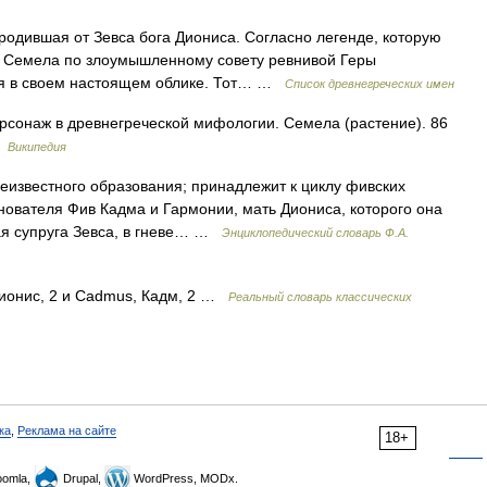
одившая от Зевса бога Диониса. Согласно легенде, которую
, Семела по злоумышленному совету ревнивой Геры
ся в своем настоящем облике. Тот… …
Список древнегреческих имен
сонаж в древнегреческой мифологии. Семела (растение). 86
…
Википедия
еизвестного образования; принадлежит к циклу фивских
нователя Фив Кадма и Гармонии, мать Диониса, которого она
ная супруга Зевса, в гневе… …
Энциклопедический словарь Ф.А.
онис, 2 и Cadmus, Кадм, 2 …
Реальный словарь классических
ка
,
Реклама на сайте
18+
omla,
Drupal,
WordPress, MODx.