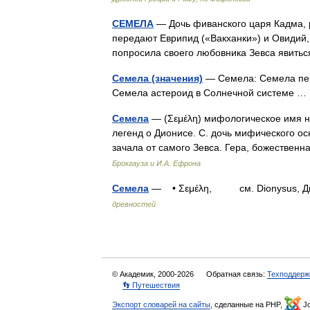
СЕМЕЛА
— Дочь фиванского царя Кадма, р
передают Еврипид («Вакханки») и Овидий
попросила своего любовника Зевса явить
Семела (значения)
— Семела: Семела пер
Семела астероид в Солнечной системе 
Семела
— (Σεμέλη) мифологическое имя н
легенд о Дионисе. С. дочь мифического ос
зачала от самого Зевса. Гера, божествен
Брокгауза и И.А. Ефрона
Семела
— • Σεμέλη, см. Dionysus, Ди
древностей
© Академик, 2000-2026
Обратная связь:
Техподдерж
👣 Путешествия
Экспорт словарей на сайты
, сделанные на PHP,
Jo